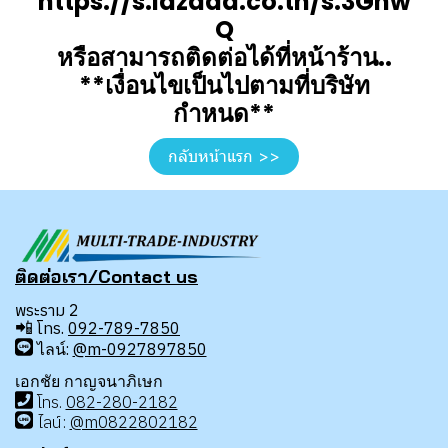
https://s.lazada.co.th/s.3Ghw
Q
หรือสามารถติดต่อได้ที่หน้าร้าน..
**เงื่อนไขเป็นไปตามที่บริษัท
กำหนด**
กลับหน้าแรก >>
ติดต่อเรา/Contact us
พระราม 2
📲
โทร.
092-789-7850
ไลน์:
@m-0927897850
เอกชัย กาญจนาภิเษก
โทร
.
08
2-280-2182
ไลน์:
@m0822802182