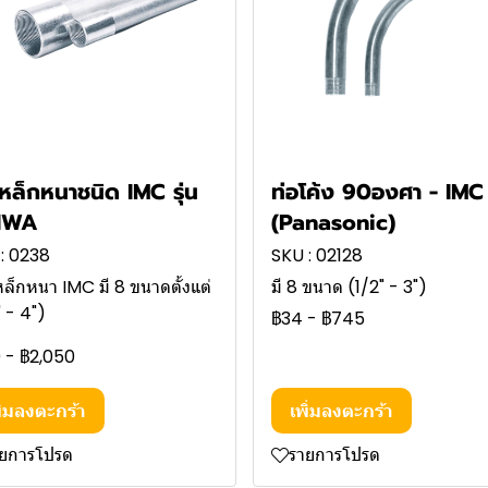
เหล็กหนาชนิด IMC รุ่น
ท่อโค้ง 90องศา - IMC
IWA
(Panasonic)
: 0238
SKU : 02128
หล็กหนา IMC มี 8 ขนาดตั้งแต่
มี 8 ขนาด (1/2" - 3")
" - 4")
฿34
-
฿745
0
-
฿2,050
ิ่มลงตะกร้า
เพิ่มลงตะกร้า
ายการโปรด
รายการโปรด