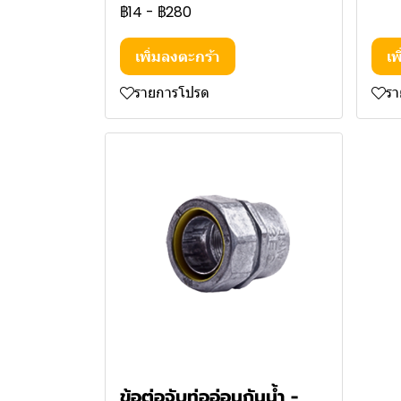
฿14
-
฿280
เพิ่มลงตะกร้า
เพ
รายการโปรด
ร
ข้อต่อจับท่ออ่อนกันน้ำ -