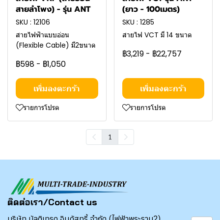
สายลำโพง) - รุ่น ANT
(ยาว - 100เมตร)
SKU : 12106
SKU : 1285
สายไฟฟ้าแบบอ่อน
สายไฟ VCT มี 14 ขนาด
(Flexible Cable) มี2ขนาด
฿3,219
-
฿22,757
฿598
-
฿1,050
เพิ่มลงตะกร้า
เพิ่มลงตะกร้า
รายการโปรด
รายการโปรด
1
ติดต่อเรา/Contact us
บริษัท มัลติเทรด อินดัสทรี้ จำกัด (ไฟฟ้าพระราม2)