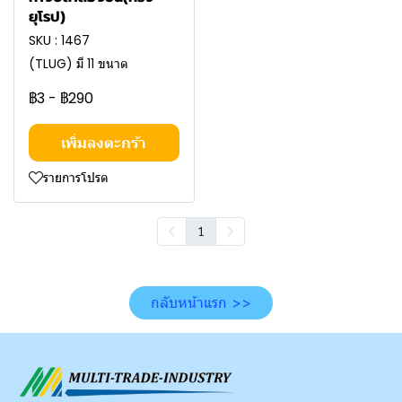
ยุโรป)
SKU : 1467
(TLUG) มี 11 ขนาด
฿3
-
฿290
เพิ่มลงตะกร้า
รายการโปรด
1
กลับหน้าแรก >>