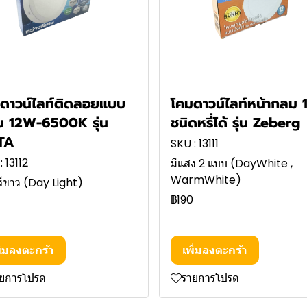
ดาวน์ไลท์ติดลอยแบบ
โคมดาวน์ไลท์หน้ากลม
 12W-6500K รุ่น
ชนิดหรี่ได้ รุ่น Zeberg
TA
SKU : 13111
: 13112
มีแสง 2 แบบ (DayWhite ,
WarmWhite)
ีขาว (Day Light)
฿190
8
ิ่มลงตะกร้า
เพิ่มลงตะกร้า
ายการโปรด
รายการโปรด