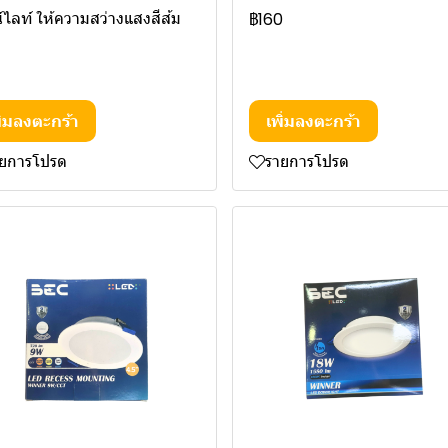
์ไลท์ ให้ความสว่างแสงสีส้ม
฿160
ิ่มลงตะกร้า
เพิ่มลงตะกร้า
ายการโปรด
รายการโปรด