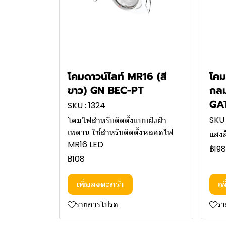
โคมดาวน์ไลท์ MR16 (สี
โคม
ขาว) GN BEC-PT
กลม
GA
SKU : 1324
SKU 
โคมไฟสำหรับติดตั้งแบบฝังฝ้า
เพดาน ใช้สำหรับติดตั้งหลอดไฟ
แสงส
MR16 LED
฿19
฿108
เพิ่มลงตะกร้า
เพ
รายการโปรด
ร