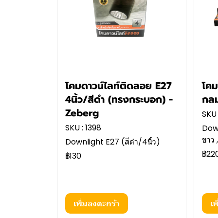
โคมดาวน์ไลท์ติดลอย E27
โคม
4นิ้ว/สีดำ (ทรงกระบอก) -
กลม
Zeberg
SKU 
SKU : 1398
Dow
ขาว
Downlight E27 (สีดำ/4นิ้ว)
฿22
฿130
เพิ่มลงตะกร้า
เพ