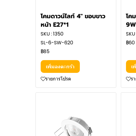
โคมดาวน์ไลท์ 4" ขอบขาว
โคม
หน้า E27*1
9W
SKU : 1350
SKU 
SL-6-SW-620
฿60
฿85
เพิ่มลงตะกร้า
เพ
รายการโปรด
ร