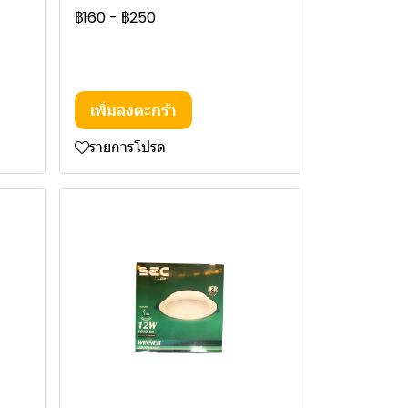
฿160
-
฿250
เพิ่มลงตะกร้า
รายการโปรด