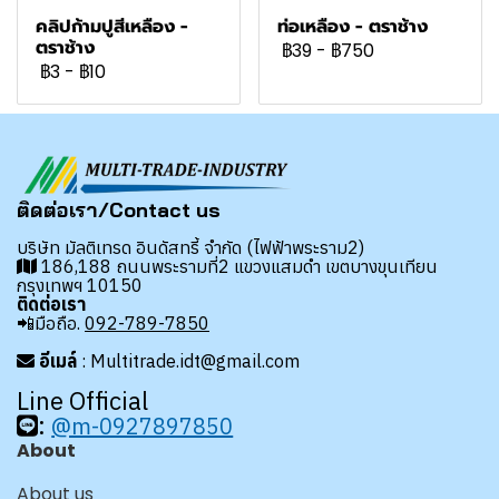
คลิปก้ามปูสีเหลือง -
ท่อเหลือง - ตราช้าง
ตราช้าง
฿39
-
฿750
฿3
-
฿10
ติดต่อเรา/Contact us
บริษัท มัลติเทรด อินดัสทรี้ จำกัด (ไฟฟ้าพระราม2)
186,188 ถนนพระรามที่2 แขวงแสมดำ เขตบางขุนเทียน
กรุงเทพฯ 10150
ติดต่อเรา
📲มือถือ.
092-789-7850
อีเมล์
: Multitrade.idt@gmail.com
Line Official
:
@m-0927897850
About
About us