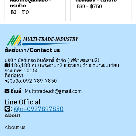
คลิปก้ามปูสีเหลือง -
ท่อเหลือง - ตราช้าง
ตราช้าง
฿39
-
฿750
฿3
-
฿10
ติดต่อเรา/Contact us
บริษัท มัลติเทรด อินดัสทรี้ จำกัด (ไฟฟ้าพระราม2)
186,188 ถนนพระรามที่2 แขวงแสมดำ เขตบางขุนเทียน
กรุงเทพฯ 10150
ติดต่อเรา
📲มือถือ.
092-789-7850
อีเมล์
: Multitrade.idt@gmail.com
Line Official
:
@m-0927897850
About
About us