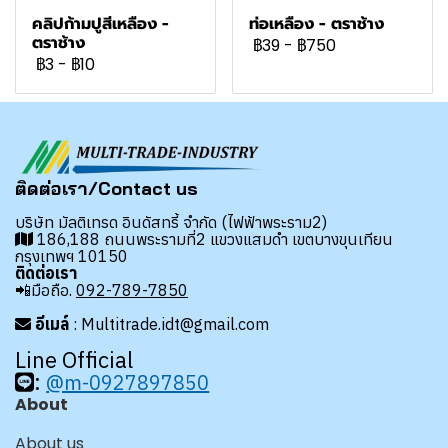
คลิปก้ามปูสีเหลือง -
ท่อเหลือง - ตราช้าง
ตราช้าง
฿39
-
฿750
฿3
-
฿10
ติดต่อเรา/Contact us
บริษัท มัลติเทรด อินดัสทรี้ จำกัด (ไฟฟ้าพระราม2)
186,188 ถนนพระรามที่2 แขวงแสมดำ เขตบางขุนเทียน
กรุงเทพฯ 10150
ติดต่อเรา
📲มือถือ.
092-789-7850
อีเมล์
: Multitrade.idt@gmail.com
Line Official
:
@m-0927897850
About
About us