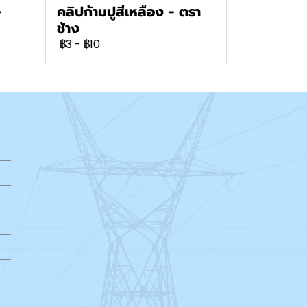
-
คลิปก้ามปูสีเหลือง - ตรา
ช้าง
฿3
-
฿10