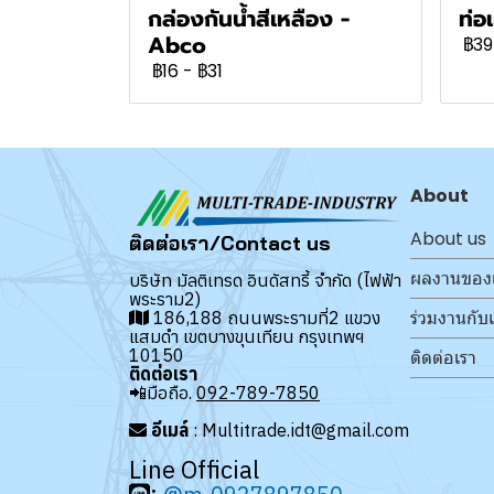
กล่องกันน้ำสีเหลือง -
ท่อ
Abco
฿39
฿16
-
฿31
About
About us
ติดต่อเรา/Contact us
ผลงานของ
บริษัท มัลติเทรด อินดัสทรี้ จำกัด (ไฟฟ้า
พระราม2)
ร่วมงานกับ
186,188 ถนนพระรามที่2 แขวง
แสมดำ เขตบางขุนเทียน กรุงเทพฯ
10150
ติดต่อเรา
ติดต่อเรา
📲มือถือ.
092-789-7850
อีเมล์
: Multitrade.idt@gmail.com
Line Official
: