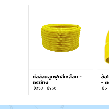
ท่ออ่อนลูกฟูกสีเหลือง -
ข้อ
ตราช้าง
- ต
฿850
-
฿958
฿5