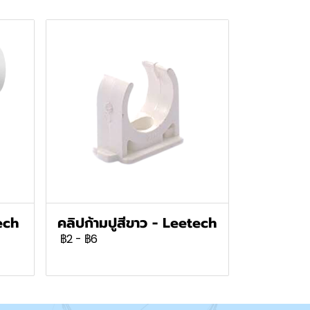
ech
คลิปก้ามปูสีขาว - Leetech
฿2
-
฿6