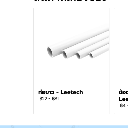
ท่อขาว - Leetech
ข้อ
Le
฿22
-
฿81
฿4