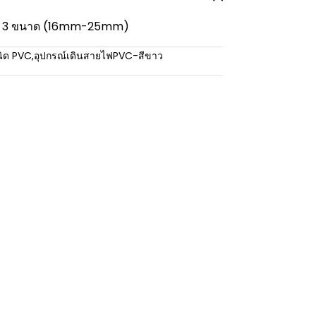
มี 3 ขนาด (16mm-25mm)
นิด PVC
,
อุปกรณ์เดินสายไฟPVC-สีขาว