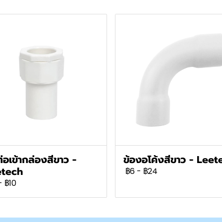
ต่อเข้ากล่องสีขาว -
ข้องอโค้งสีขาว - Leet
etech
฿6
-
฿24
-
฿10