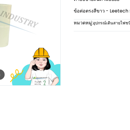
ข้อต่อตรงสีขาว - Leetec
หมวดหมู่:
อุปกรณ์เดินสายไฟช
m