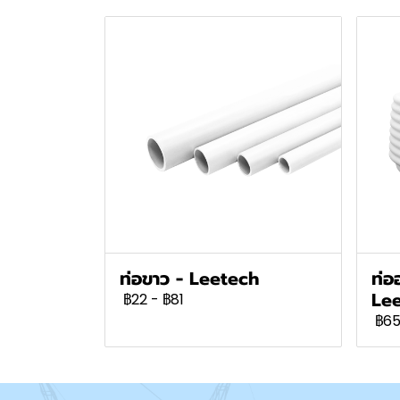
ท่อขาว - Leetech
ท่อ
Le
฿22
-
฿81
฿6