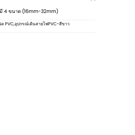
h มี 4 ขนาด (16mm-32mm)
นิด PVC
,
อุปกรณ์เดินสายไฟPVC-สีขาว