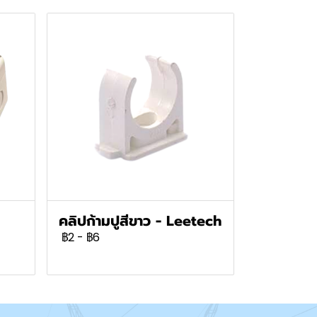
คลิปก้ามปูสีขาว - Leetech
฿2
-
฿6