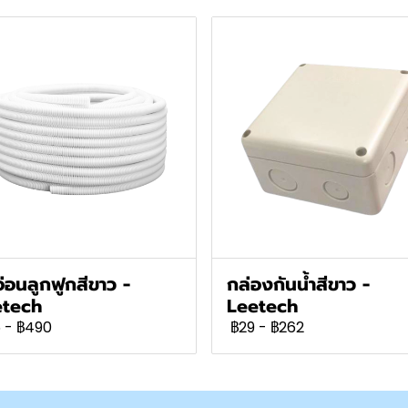
อ่อนลูกฟูกสีขาว -
กล่องกันน้ำสีขาว -
etech
Leetech
5
-
฿490
฿29
-
฿262