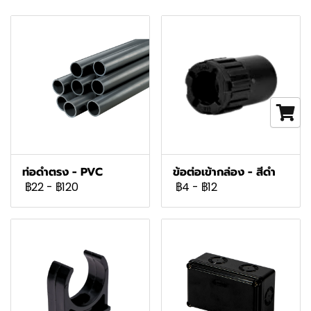
ท่อดำตรง - PVC
ข้อต่อเข้ากล่อง - สีดำ
฿22
-
฿120
฿4
-
฿12