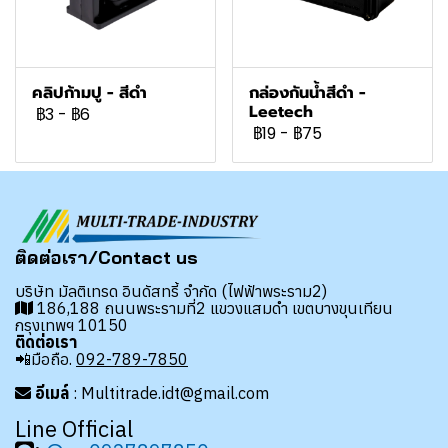
คลิปก้ามปู - สีดำ
กล่องกันน้ำสีดำ -
Leetech
฿3
-
฿6
฿19
-
฿75
ติดต่อเรา/Contact us
บริษัท มัลติเทรด อินดัสทรี้ จำกัด (ไฟฟ้าพระราม2)
186,188 ถนนพระรามที่2 แขวงแสมดำ เขตบางขุนเทียน
กรุงเทพฯ 10150
ติดต่อเรา
📲มือถือ.
092-789-7850
อีเมล์
: Multitrade.idt@gmail.com
Line Official