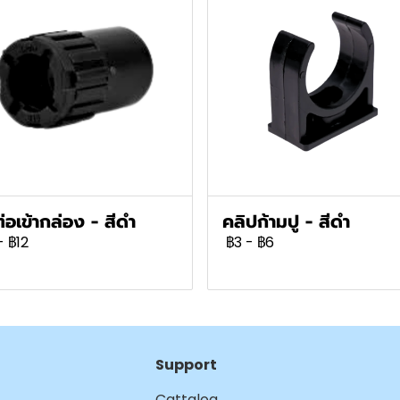
ต่อเข้ากล่อง - สีดำ
คลิปก้ามปู - สีดำ
-
฿12
฿3
-
฿6
Support
Cattalog