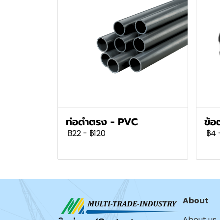
ท่อดำตรง - PVC
ข้อ
฿22
-
฿120
฿4
About
About us