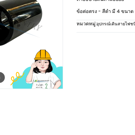
ข้อต่อตรง - สีดำ มี 4 ข
หมวดหมู่:
อุปกรณ์เดินสายไฟช
m