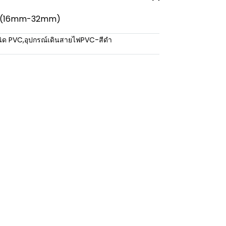
นาด (16mm-32mm)
นิด PVC
,
อุปกรณ์เดินสายไฟPVC-สีดำ