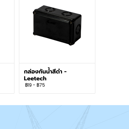
กล่องกันน้ำสีดำ -
Leetech
฿19
-
฿75