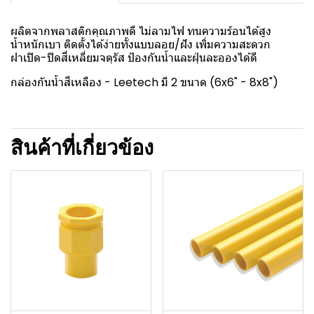
ผลิตจากพลาสติกคุณภาพดี ไม่ลามไฟ ทนความร้อนได้สูง
น้ำหนักเบา ติดตั้งได้ง่ายทั้งแบบลอย/ฝัง เพิ่มความสะดวก
ฝาเปิด-ปิดสี่เหลี่ยมจตุรัส ป้องกันน้ำและฝุ่นละอองได้ดี
กล่องกันน้ำสีเหลือง - Leetech มี 2 ขนาด (6x6" - 8x8")
สินค้าที่เกี่ยวข้อง