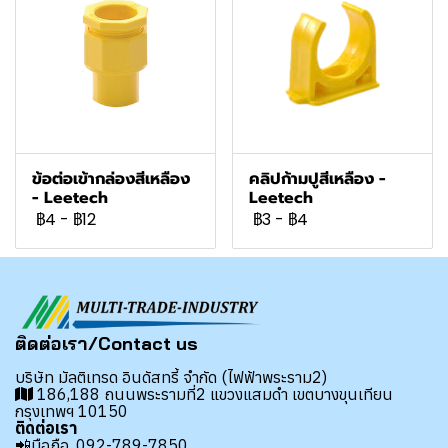
ข้อต่อเข้ากล่องสีเหลือง
คลิปก้ามปูสีเหลือง -
- Leetech
Leetech
฿4
-
฿12
฿3
-
฿4
ติดต่อเรา/Contact us
บริษัท มัลติเทรด อินดัสทรี้ จำกัด (ไฟฟ้าพระราม2)
186,188 ถนนพระรามที่2 แขวงแสมดำ เขตบางขุนเทียน
กรุงเทพฯ 10150
ติดต่อเรา
📲มือถือ.
092-789-7850