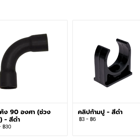
โค้ง 90 องศา (ช่วง
คลิปก้ามปู - สีดำ
) - สีดำ
฿3
-
฿6
-
฿30