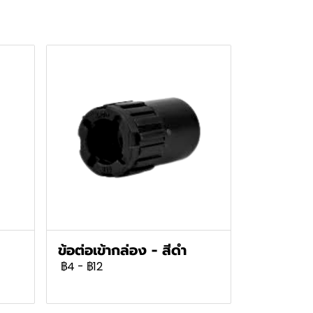
ข้อต่อเข้ากล่อง - สีดำ
฿4
-
฿12