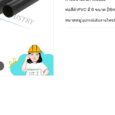
ท่อสีดำPVC มี 6 ขนาด 
หมวดหมู่:
อุปกรณ์เดินสายไฟช
m