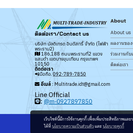
About
About us
ติดต่อเรา/Contact us
ผลงานของ
บริษัท มัลติเทรด อินดัสทรี้ จำกัด (ไฟฟ้า
พระราม2)
ร่วมงานกับ
186,188 ถนนพระรามที่2 แขวง
แสมดำ เขตบางขุนเทียน กรุงเทพฯ
10150
ติดต่อเรา
ติดต่อเรา
📲มือถือ.
092-789-7850
อีเมล์
: Multitrade.idt@gmail.com
Line Official
:
@m-0927897850
เว็บไซต์นี้มีการใช้งานคุกกี้ เพื่อเพิ่มประสิทธิภาพ
ได้ที่
นโยบายความเป็นส่วนตัว
และ
นโยบายคุกกี้