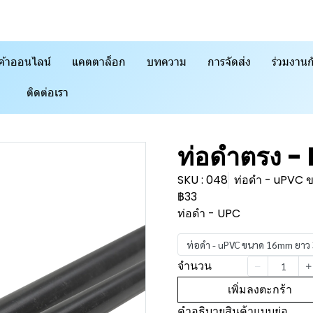
ค้าออนไลน์
แคตตาล็อก
บทความ
การจัดส่ง
ร่วมงานก
ติดต่อเรา
ท่อดำตรง -
SKU : 048
ท่อดำ - uPVC
฿33
ท่อดำ - UPC
ท่อดำ - uPVC ขนาด 16mm ยาว
จำนวน
เพิ่มลงตะกร้า
คำอธิบายสินค้าแบบย่อ