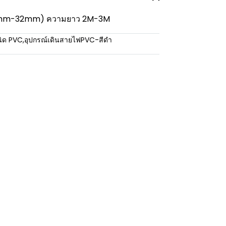
(16mm-32mm) ความยาว 2M-3M
นิด PVC
,
อุปกรณ์เดินสายไฟPVC-สีดำ