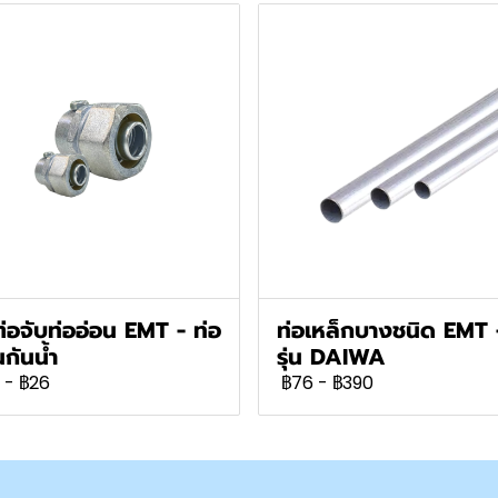
ต่อจับท่ออ่อน EMT - ท่อ
ท่อเหล็กบางชนิด EMT 
นกันน้ำ
รุ่น DAIWA
-
฿26
฿76
-
฿390