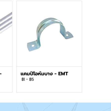
-
แคมป์โอห์มบาง - EMT
฿1
-
฿5