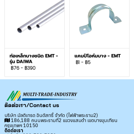
ท่อเหล็กบางชนิด EMT -
แคมป์โอห์มบาง - EMT
รุ่น DAIWA
฿1
-
฿5
฿76
-
฿390
ติดต่อเรา/Contact us
บริษัท มัลติเทรด อินดัสทรี้ จำกัด (ไฟฟ้าพระราม2)
186,188 ถนนพระรามที่2 แขวงแสมดำ เขตบางขุนเทียน
กรุงเทพฯ 10150
ติดต่อเรา