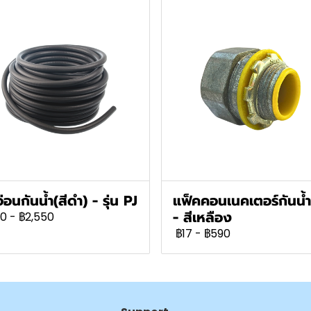
่อนกันน้ำ(สีดำ) - รุ่น PJ
แฟ็คคอนเนคเตอร์กันน้
- สีเหลือง
0
-
฿2,550
฿17
-
฿590