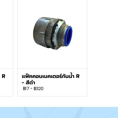
ำ R
แฟ็คคอนเนคเตอร์กันน้ำ R
- สีดำ
฿17
-
฿320