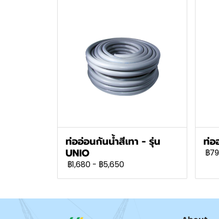
ท่ออ่อนกันน้ำสีเทา - รุ่น
ท่ออ
UNIO
฿79
฿1,680
-
฿5,650