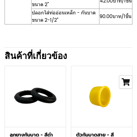
42.00บาท/1ชิ้น
ขนาด 2"
ปลอกใส่ท่ออ่อนเหล็ก - กันบาด
90.00บาท/1ชิ้น
ขนาด 2-1/2"
สินค้าที่เกี่ยวข้อง
ลูกยางกันบาด - สีดำ
ตัวกันบาดสาย - สี