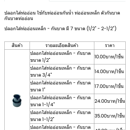
ปลอกใส่ท่ออ่อน ใช้กับท่ออ่อนกันน้ำ ท่ออ่อนเหล็ก ตัวกันบาด
กันบาดท่ออ่อน
ปลอกใส่ท่ออ่อนเหล็ก - กันบาด มี 7 ขนาด (1/2" - 2-1/2")
สินค้า
รายละเอียดสินค้า
ราคา
ปลอกใส่ท่ออ่อนเหล็ก - กันบาด
10.00บาท/1ชิ้น
ขนาด 1/2"
ปลอกใส่ท่ออ่อนเหล็ก - กันบาด
14.00บาท/1ชิ้น
ขนาด 3/4"
ปลอกใส่ท่ออ่อนเหล็ก - กันบาด
17.00บาท/1ชิ้น
ขนาด 1"
ปลอกใส่ท่ออ่อนเหล็ก - กันบาด
24.00บาท/1ชิ้น
ขนาด 1-1/4"
ปลอกใส่ท่ออ่อนเหล็ก - กันบาด
35.00บาท/1ชิ้น
ขนาด 1-1/2"
ปลอกใส่ท่ออ่อนเหล็ก - กันบาด