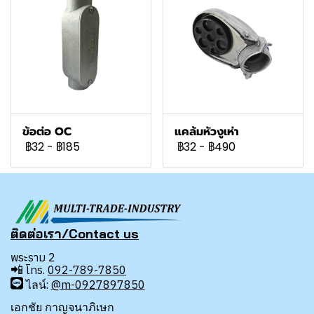
ข้อต่อ OC
แคล้มหัวงูเห่า
฿32
-
฿185
฿32
-
฿490
ติดต่อเรา/Contact us
พระราม 2
📲
โทร.
092-789-7850
ไลน์:
@m-0927897850
เอกชัย กาญจนาภิเษก