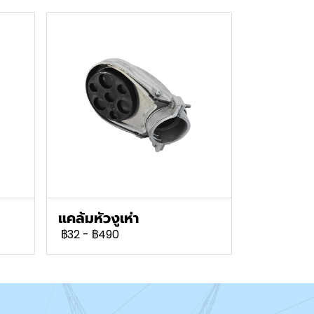
แคล้มหัวงูเห่า
฿32
-
฿490