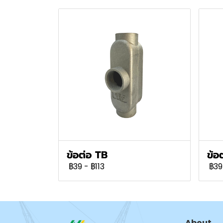
ข้อต่อ TB
ข้อ
฿39
-
฿113
฿39
About