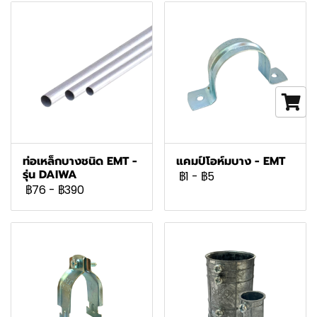
ท่อเหล็กบางชนิด EMT -
แคมป์โอห์มบาง - EMT
รุ่น DAIWA
฿1
-
฿5
฿76
-
฿390