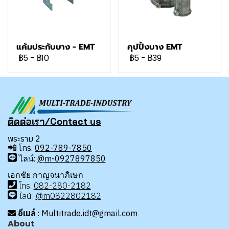
แค้มประกับบาง - EMT
คุปปิ้งบาง EMT
฿5
-
฿10
฿5
-
฿39
ติดต่อเรา/Contact us
พระราม 2
📲
โทร.
092-789-7850
ไลน์:
@m-0927897850
เอกชัย กาญจนาภิเษก
โทร
.
08
2-280-2182
ไลน์:
@m0822802182
อีเมล์
: Multitrade.idt@gmail.com
About