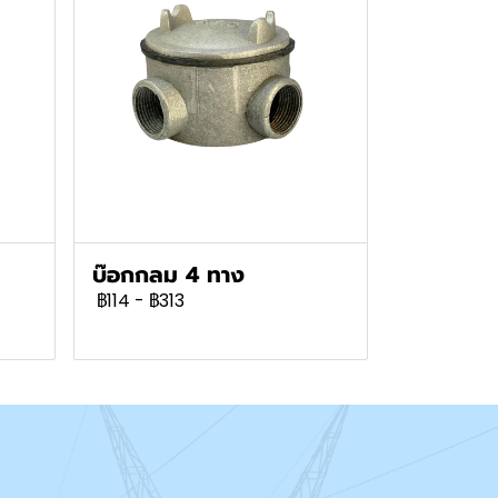
บ๊อกกลม 4 ทาง
฿114
-
฿313