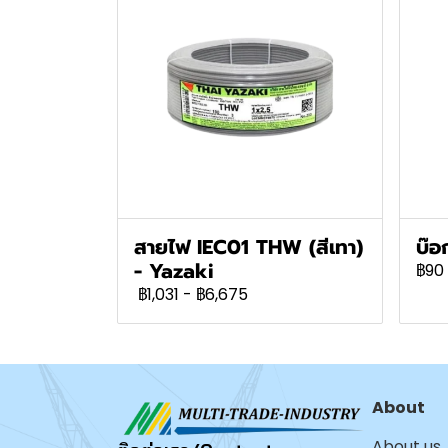
สายไฟ IEC01 THW (สีเทา)
บ๊อ
- Yazaki
฿90
฿1,031
-
฿6,675
About
About us