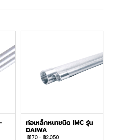
-
ท่อเหล็กหนาชนิด IMC รุ่น
DAIWA
฿170
-
฿2,050