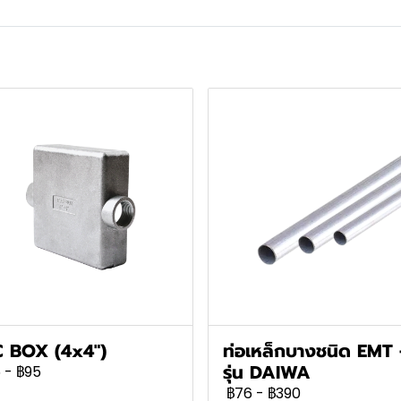
 BOX (4x4")
ท่อเหล็กบางชนิด EMT 
รุ่น DAIWA
5
-
฿95
฿76
-
฿390