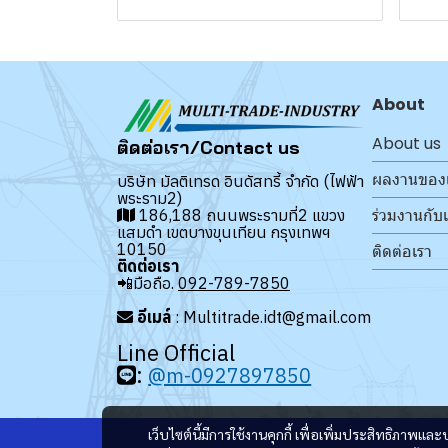
About
About us
ติดต่อเรา/Contact us
ผลงานของ
บริษัท มัลติเทรด อินดัสทรี้ จำกัด (ไฟฟ้า
พระราม2)
ร่วมงานกับ
186,188 ถนนพระรามที่2 แขวง
แสมดำ เขตบางขุนเทียน กรุงเทพฯ
10150
ติดต่อเรา
ติดต่อเรา
📲มือถือ.
092-789-7850
อีเมล์
: Multitrade.idt@gmail.com
Line Official
:
@m-0927897850
เว็บไซต์นี้มีการใช้งานคุกกี้ เพื่อเพิ่มประสิทธิภาพ