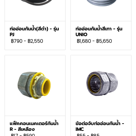
ท่ออ่อนกันน้ำ(สีดำ) - รุ่น
ท่ออ่อนกันน้ำสีเทา - รุ่น
PJ
UNIO
฿790
-
฿2,550
฿1,680
-
฿5,650
แฟ็คคอนเนคเตอร์กันน้ำ
ข้อต่อจับท่ออ่อนกันน้ำ -
R - สีเหลือง
IMC
฿17
-
฿590
฿55
-
฿85