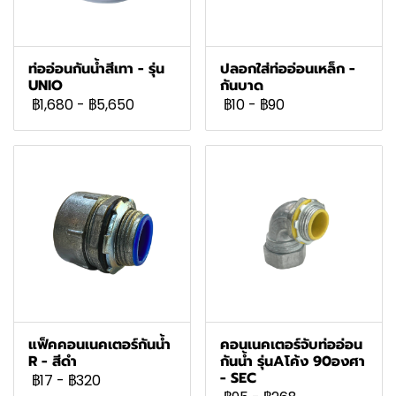
ท่ออ่อนกันน้ำสีเทา - รุ่น
ปลอกใส่ท่ออ่อนเหล็ก -
UNIO
กันบาด
฿1,680
-
฿5,650
฿10
-
฿90
แฟ็คคอนเนคเตอร์กันน้ำ
คอนเนคเตอร์จับท่ออ่อน
R - สีดำ
กันน้ำ รุ่นAโค้ง 90องศา
- SEC
฿17
-
฿320