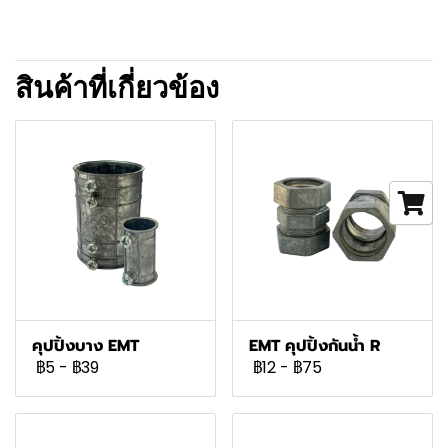
สินค้าที่เกี่ยวข้อง
คุปปิ้งบาง EMT
EMT คุปปิ้งกันน้ำ R
฿5
-
฿39
฿12
-
฿75