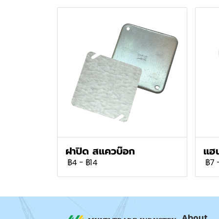
ฝาปิด สแควบ๊อก
แฮน
฿4
-
฿14
฿7
About