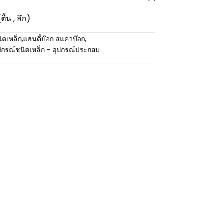
้น , ลึก)
ิดเหล็ก
,
แฮนดี้บ๊อก สแควบ๊อก
,
ปกรณ์ชนิดเหล็ก - อุปกรณ์ประกอบ