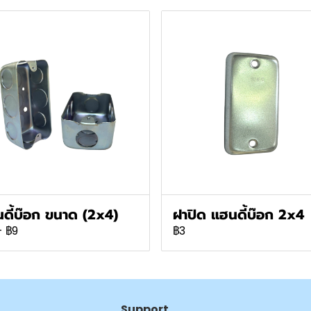
ดี้บ๊อก ขนาด (2x4)
ฝาปิด แฮนดี้บ๊อก 2x4
-
฿9
฿3
Support