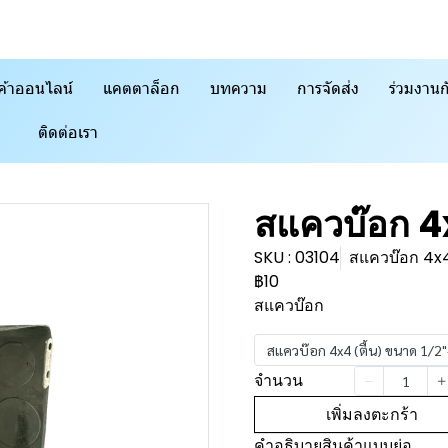
ค้าออนไลน์
แคตตาล็อก
บทความ
การจัดส่ง
ร่วมงานก
ติดต่อเรา
สแควบ๊อก 
SKU : 03104
สแควบ๊อก 4x4
฿10
สแควบ๊อก
สแควบ๊อก 4x4 (ตื้น) ขนาด 1/2"
จำนวน
เพิ่มลงตะกร้า
คำอธิบายสินค้าแบบย่อ