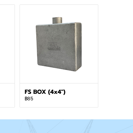
FS BOX (4x4")
฿85