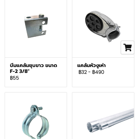
บีมแคล้มชุบขาว ขนาด
แคล้มหัวงูเห่า
F-2 3/8"
฿32
-
฿490
฿55