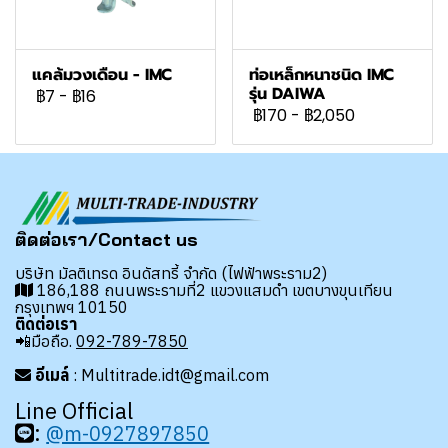
แคล้มวงเดือน - IMC
ท่อเหล็กหนาชนิด IMC
รุ่น DAIWA
฿7
-
฿16
฿170
-
฿2,050
ติดต่อเรา/Contact us
บริษัท มัลติเทรด อินดัสทรี้ จำกัด (ไฟฟ้าพระราม2)
186,188 ถนนพระรามที่2 แขวงแสมดำ เขตบางขุนเทียน
กรุงเทพฯ 10150
ติดต่อเรา
📲มือถือ.
092-789-7850
อีเมล์
: Multitrade.idt@gmail.com
Line Official
:
@m-0927897850