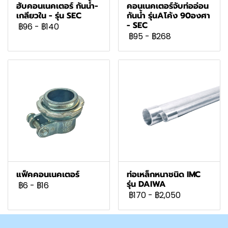
ฮับคอนเนคเตอร์ กันน้ำ-
คอนเนคเตอร์จับท่ออ่อน
เกลียวใน - รุ่น SEC
กันน้ำ รุ่นAโค้ง 90องศา
- SEC
฿96
-
฿140
฿95
-
฿268
แฟ็คคอนเนคเตอร์
ท่อเหล็กหนาชนิด IMC
รุ่น DAIWA
฿6
-
฿16
฿170
-
฿2,050