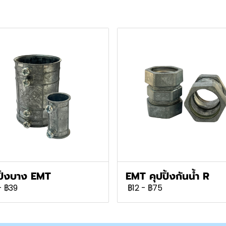
ปิ้งบาง EMT
EMT คุปปิ้งกันน้ำ R
-
฿39
฿12
-
฿75