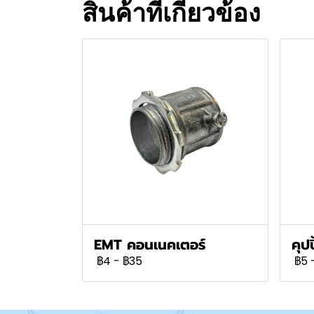
สินค้าที่เกี่ยวข้อง
EMT คอนเนคเตอร์
คุป
฿4
-
฿35
฿5