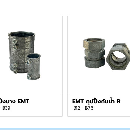
ปิ้งบาง EMT
EMT คุปปิ้งกันน้ำ R
-
฿39
฿12
-
฿75