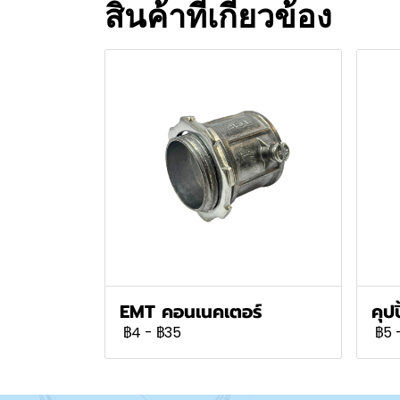
สินค้าที่เกี่ยวข้อง
EMT คอนเนคเตอร์
คุป
฿4
-
฿35
฿5