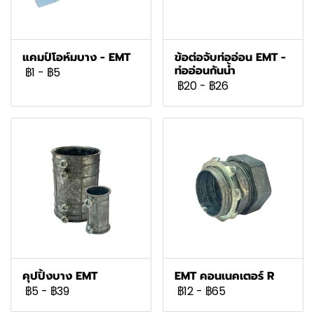
แคมป์โอห์มบาง - EMT
ข้อต่อจับท่ออ่อน EMT -
ท่ออ่อนกันน้ำ
฿1
-
฿5
฿20
-
฿26
คุปปิ้งบาง EMT
EMT คอนเนคเตอร์ R
฿5
-
฿39
฿12
-
฿65