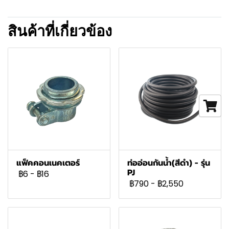
สินค้าที่เกี่ยวข้อง
แฟ็คคอนเนคเตอร์
ท่ออ่อนกันน้ำ(สีดำ) - รุ่น
PJ
฿6
-
฿16
฿790
-
฿2,550