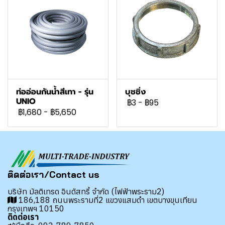
ท่ออ่อนกันน้ำสีเทา - รุ่น
บุชชิ่ง
UNIO
฿3
-
฿95
฿1,680
-
฿5,650
ติดต่อเรา/Contact us
บริษัท มัลติเทรด อินดัสทรี้ จำกัด (ไฟฟ้าพระราม2)
186,188 ถนนพระรามที่2 แขวงแสมดำ เขตบางขุนเทียน
กรุงเทพฯ 10150
ติดต่อเรา