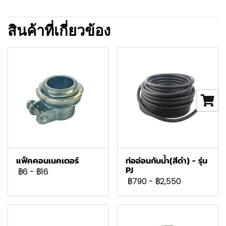
สินค้าที่เกี่ยวข้อง
แฟ็คคอนเนคเตอร์
ท่ออ่อนกันน้ำ(สีดำ) - รุ่น
PJ
฿6
-
฿16
฿790
-
฿2,550