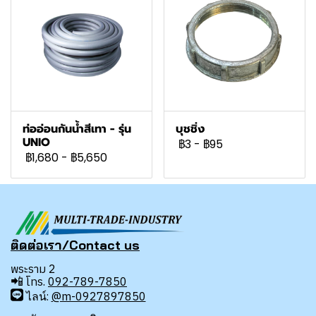
ท่ออ่อนกันน้ำสีเทา - รุ่น
บุชชิ่ง
UNIO
฿3
-
฿95
฿1,680
-
฿5,650
ติดต่อเรา/Contact us
พระราม 2
📲
โทร.
092-789-7850
ไลน์:
@m-0927897850