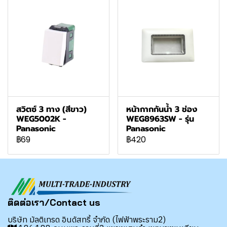
สวิตซ์ 3 ทาง (สีขาว)
หน้ากากกันน้ำ 3 ช่อง
WEG5002K -
WEG8963SW - รุ่น
Panasonic
Panasonic
฿69
฿420
ติดต่อเรา/Contact us
บริษัท มัลติเทรด อินดัสทรี้ จำกัด (ไฟฟ้าพระราม2)