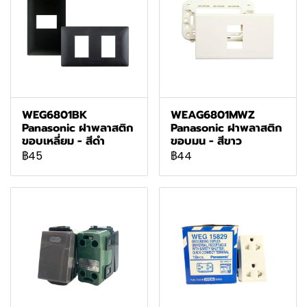
WEG6801BK
WEAG6801MWZ
Panasonic ฝาพลาสติก
Panasonic ฝาพลาสติก
ขอบเหลี่ยม - สีดำ
ขอบมน - สีขาว
฿45
฿44