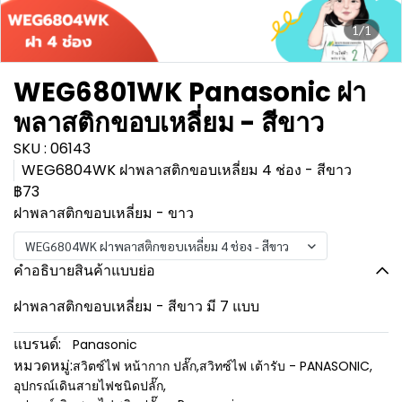
1/1
WEG6801WK Panasonic ฝา
พลาสติกขอบเหลี่ยม - สีขาว
SKU : 06143
WEG6804WK ฝาพลาสติกขอบเหลี่ยม 4 ช่อง - สีขาว
฿73
ฝาพลาสติกขอบเหลี่ยม - ขาว
WEG6804WK ฝาพลาสติกขอบเหลี่ยม 4 ช่อง - สีขาว
คำอธิบายสินค้าแบบย่อ
ฝาพลาสติกขอบเหลี่ยม - สีขาว มี 7 แบบ
แบรนด์:
Panasonic
หมวดหมู่:
สวิตซ์ไฟ หน้ากาก ปลั๊ก
,
สวิทซ์ไฟ เต้ารับ - PANASONIC
,
อุปกรณ์เดินสายไฟชนิดปลั๊ก
,