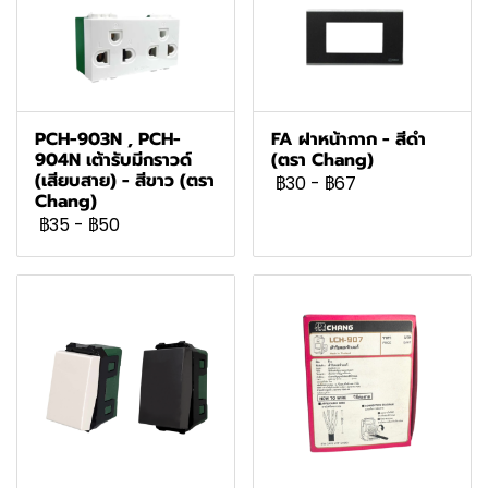
PCH-903N , PCH-
FA ฝาหน้ากาก - สีดำ
904N เต้ารับมีกราวด์
(ตรา Chang)
(เสียบสาย) - สีขาว (ตรา
฿30
-
฿67
Chang)
฿35
-
฿50