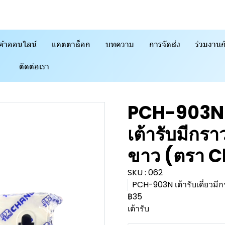
ค้าออนไลน์
แคตตาล็อก
บทความ
การจัดส่ง
ร่วมงานก
ติดต่อเรา
PCH-903N
เต้ารับมีกรา
ขาว (ตรา 
SKU : 062
PCH-903N เต้ารับเดี่ยวมีกร
฿35
เต้ารับ