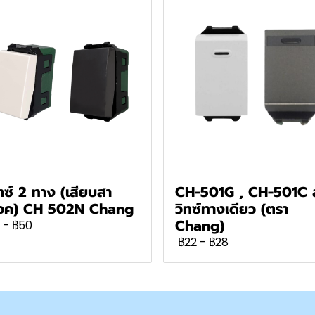
ตซ์ 2 ทาง (เสียบสา
CH-501G , CH-501C 
๊อค) CH 502N Chang
วิทซ์ทางเดียว (ตรา
Chang)
-
฿50
฿22
-
฿28