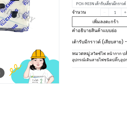
PCH-903N เต้ารับเดี่ยวมีกราวด์ 
จำนวน
เพิ่มลงตะกร้า
คำอธิบายสินค้าแบบย่อ
เต้ารับมีกราวด์ (เสียบสาย) 
หมวดหมู่:
สวิตซ์ไฟ หน้ากาก ปลั
อุปกรณ์เดินสายไฟชนิดปลั๊ก
,
อุป
m