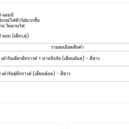
6 แอมป์
ุปกรณ์ไฟฟ้าได้มากขึ้น
ทาน ไม่ลามไฟ
 แบบ (เดี่ยว,คู่)
รายละเอียดสินค้า
้ารับเดี่ยวมีกราวด์ + ม่านนิรภัย (เสียบล๊อค) - สีขาว
้ารับคู่มีกราวด์ (เสียบล๊อค) - สีขาว