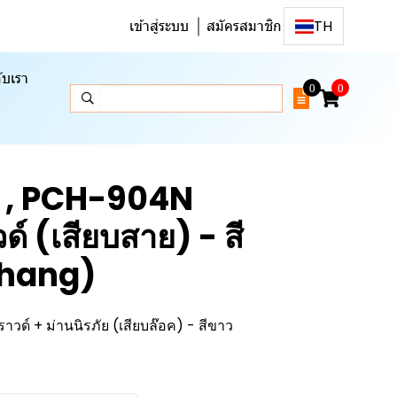
เข้าสู่ระบบ
สมัครสมาชิก
TH
ับเรา
0
0
 , PCH-904N
วด์ (เสียบสาย) - สี
Chang)
าวด์ + ม่านนิรภัย (เสียบล๊อค) - สีขาว