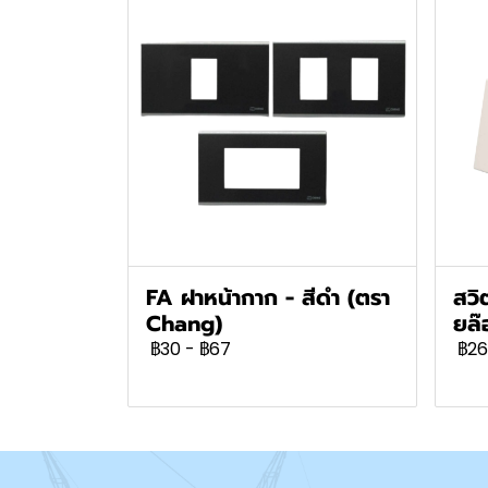
FA ฝาหน้ากาก - สีดำ (ตรา
สวิ
Chang)
ยล
฿30
-
฿67
฿26