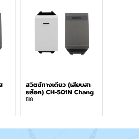
ส
สวิตซ์ทางเดียว (เสียบสา
ยล๊อค) CH-501N Chang
฿18