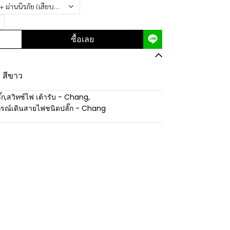
+ ม่านนิรภัย (เสียบล๊อค) - สีขาว
ซื้อเลย
- สีขาว
๊ก
,
สวิทซ์ไฟ เต้ารับ - Chang
,
กรณ์เดินสายไฟชนิดปลั๊ก - Chang