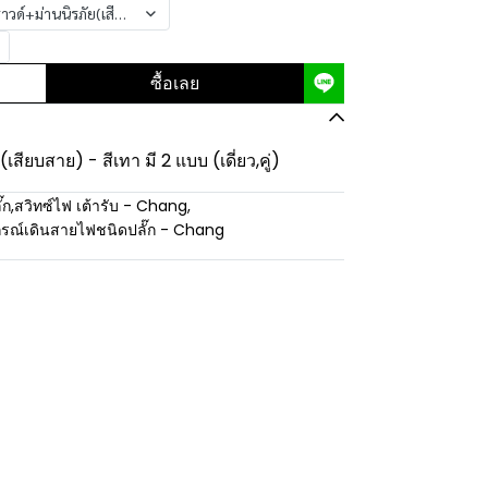
าวด์+ม่านนิรภัย(เสียบล๊อค) - สีดำ
ซื้อเลย
(เสียบสาย) - สีเทา มี 2 แบบ (เดี่ยว,คู่)
๊ก
,
สวิทซ์ไฟ เต้ารับ - Chang
,
กรณ์เดินสายไฟชนิดปลั๊ก - Chang