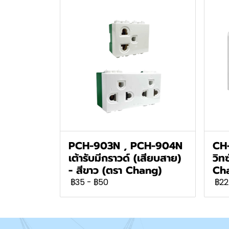
PCH-903N , PCH-904N
CH
เต้ารับมีกราวด์ (เสียบสาย)
วิท
- สีขาว (ตรา Chang)
Ch
฿35
-
฿50
฿22