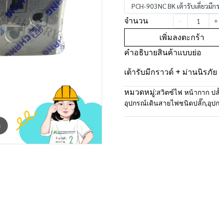
PCH-903NC BK เต้ารับเดี่ยวมีกร
จำนวน
เพิ่มลงตะกร้า
คำอธิบายสินค้าแบบย่อ
เต้ารับมีกราวด์ + ม่านนิรภัย 
หมวดหมู่:
สวิตซ์ไฟ หน้ากาก ปลั
อุปกรณ์เดินสายไฟชนิดปลั๊ก
,
อุป
m