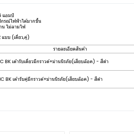
6 แอมป์
ุปกรณ์ไฟฟ้าได้มากขึ้น
ทาน ไม่ลามไฟ
แบบ (เดี่ยว,คู่)
รายละเอียดสินค้า
K เต้ารับเดี่ยวมีกราวด์+ม่านนิรภัย(เสียบล๊อค) - สีดำ
K เต้ารับคู่มีกราวด์+ม่านนิรภัย(เสียบล๊อค) - สีดำ