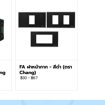
FA ฝาหน้ากาก - สีดำ (ตรา
ang
Chang)
฿30
-
฿67