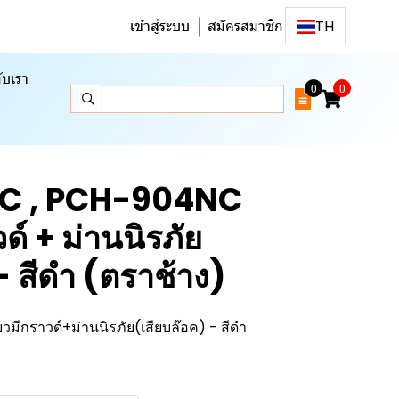
เข้าสู่ระบบ
สมัครสมาชิก
TH
ับเรา
0
0
C , PCH-904NC
วด์ + ม่านนิรภัย
- สีดำ (ตราช้าง)
วมีกราวด์+ม่านนิรภัย(เสียบล๊อค) - สีดำ