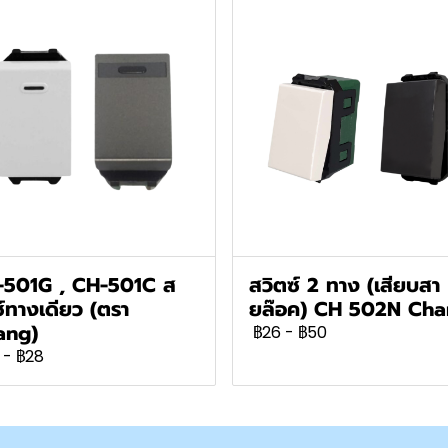
-501G , CH-501C ส
สวิตซ์ 2 ทาง (เสียบสา
ซ์ทางเดียว (ตรา
ยล๊อค) CH 502N Ch
ang)
฿26
-
฿50
-
฿28