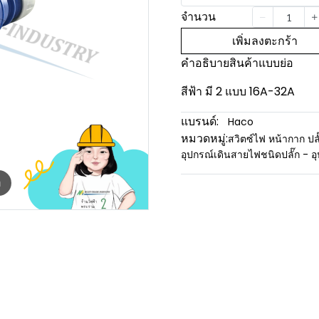
จำนวน
เพิ่มลงตะกร้า
คำอธิบายสินค้าแบบย่อ
สีฟ้า มี 2 แบบ 16A-32A
แบรนด์:
Haco
หมวดหมู่:
สวิตซ์ไฟ หน้ากาก ปลั
อุปกรณ์เดินสายไฟชนิดปลั๊ก - 
m