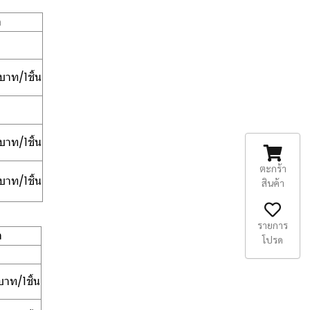
า
าท/1ชิ้น
าท/1ชิ้น
ตะกร้า
าท/1ชิ้น
สินค้า
รายการ
า
โปรด
าท/1ชิ้น