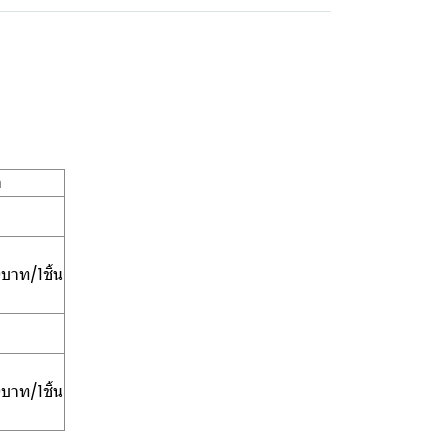
า
บาท/1ชิ้น
บาท/1ชิ้น