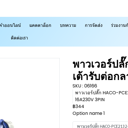
ค้าออนไลน์
แคตตาล็อก
บทความ
การจัดส่ง
ร่วมงานก
ติดต่อเรา
พาวเวอร์ปล
เต้ารับต่อก
SKU : 06166
พาวเวอร์ปลั๊ก HACO-PCE2
16A230V 3PIN
฿344
Option name 1
พาวเวอร์ปลั๊ก HACO-PCE2132-