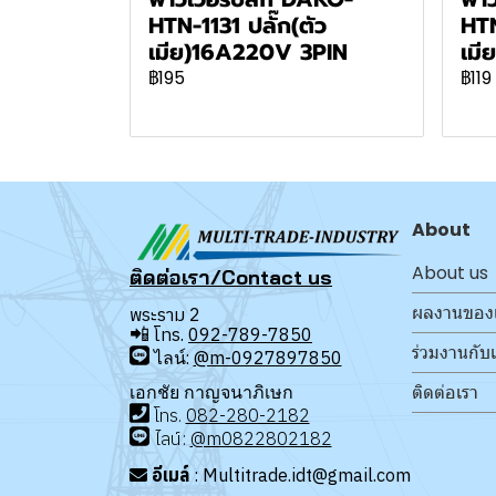
HTN-1131 ปลั๊ก(ตัว
HTN
เมีย)16A220V 3PIN
เมี
฿195
฿119
About
About us
ติดต่อเรา/Contact us
ผลงานของ
พระราม 2
📲
โทร.
092-789-7850
ร่วมงานกับ
ไลน์:
@m-0927897850
ติดต่อเรา
เอกชัย กาญจนาภิเษก
โทร
.
08
2-280-2182
ไลน์:
@m0822802182
อีเมล์
: Multitrade.idt@gmail.com