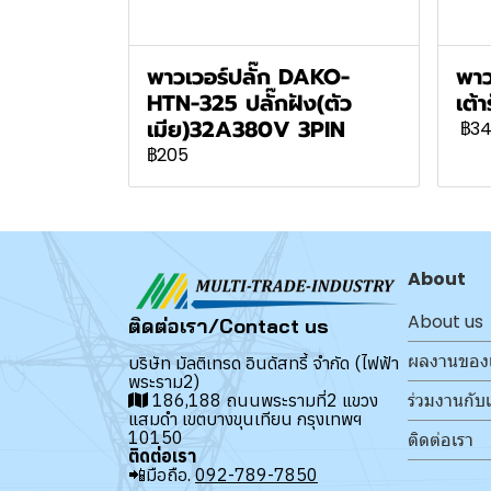
พาวเวอร์ปลั๊ก DAKO-
พาว
HTN-325 ปลั๊กฝัง(ตัว
เต้
เมีย)32A380V 3PIN
฿3
฿205
About
About us
ติดต่อเรา/Contact us
ผลงานของ
บริษัท มัลติเทรด อินดัสทรี้ จำกัด (ไฟฟ้า
พระราม2)
ร่วมงานกับ
186,188 ถนนพระรามที่2 แขวง
แสมดำ เขตบางขุนเทียน กรุงเทพฯ
10150
ติดต่อเรา
ติดต่อเรา
📲มือถือ.
092-789-7850