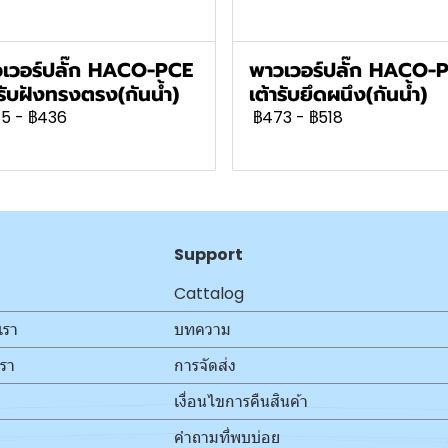
เวอร์ปลั๊ก HACO-PCE
พาวเวอร์ปลั๊ก HACO-
ารับฝังทรงตรง(กันน้ำ)
เต้ารับยึดผนึง(กันน้ำ)
45
-
฿436
฿473
-
฿518
Support
Cattalog
เรา
บทความ
เรา
การจัดส่ง
เงื่อนไขการคืนสินค้า
คำถามที่พบบ่อย