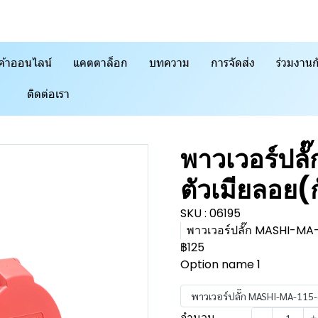
ค้าออนไลน์
แคตตาล็อก
บทความ
การจัดส่ง
ร่วมงานก
ติดต่อเรา
พาวเวอร์ปลั
ตัวเมียลอย(ก
SKU : 06195
พาวเวอร์ปลั๊ก MASHI-MA-1
฿125
Option name 1
พาวเวอร์ปลั๊ก MASHI-MA-115-6V
จำนวน