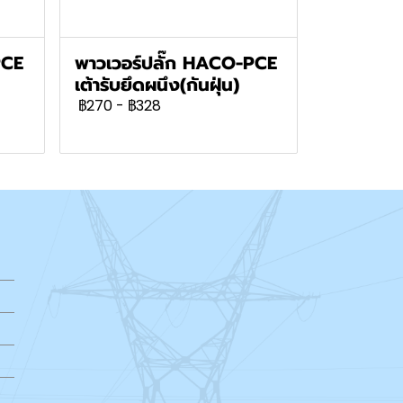
PCE
พาวเวอร์ปลั๊ก HACO-PCE
เต้ารับยึดผนึง(กันฝุ่น)
฿270
-
฿328