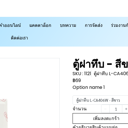
ค้าออนไลน์
แคตตาล็อก
บทความ
การจัดส่ง
ร่วมงานก
ติดต่อเรา
ตู้ฝาทึบ - ส
SKU : 1121
ตู้ฝาทึบ L-CA40
฿69
Option name 1
ตู้ฝาทึบ L-CA406W - สีขาว
จำนวน
เพิ่มลงตะกร้า
คำอธิบายสินค้าแบบย่อ