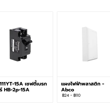
111YT-15A เซฟตี้เบรก
แผงไฟฟ้าพลาสติก -
ร์ HB-2p-15A
Abco
฿24
-
฿110