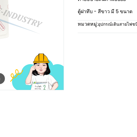
ตู้ฝาทึบ - สีขาว มี 5 ขนาด
หมวดหมู่:
อุปกรณ์เดินสายไฟช
m