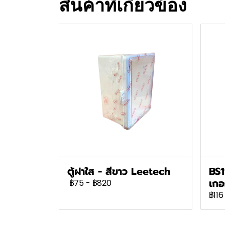
สินค้าที่เกี่ยวข้อง
ตู้ฝาใส - สีขาว Leetech
BS1
เกอ
฿75
-
฿820
฿116