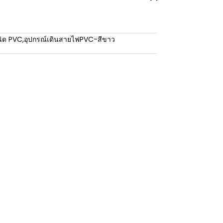
นิด PVC
,
อุปกรณ์เดินสายไฟPVC-สีขาว