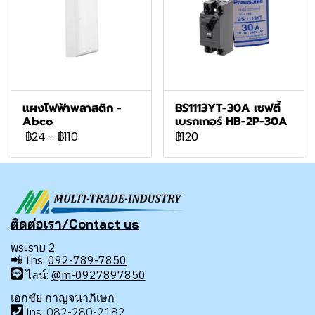
แผงไฟฟ้าพลาสติก -
BS1113YT-30A เซฟตี้
Abco
เบรกเกอร์ HB-2P-30A
฿24
-
฿110
฿120
ติดต่อเรา/Contact us
พระราม 2
📲
โทร.
092-789-7850
ไลน์:
@m-0927897850
เอกชัย กาญจนาภิเษก
โทร
.
08
2-280-2182