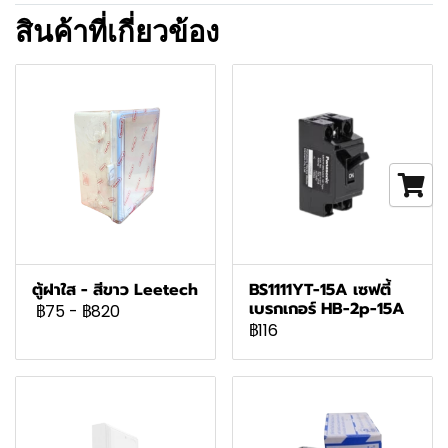
สินค้าที่เกี่ยวข้อง
ตู้ฝาใส - สีขาว Leetech
BS1111YT-15A เซฟตี้
เบรกเกอร์ HB-2p-15A
฿75
-
฿820
฿116