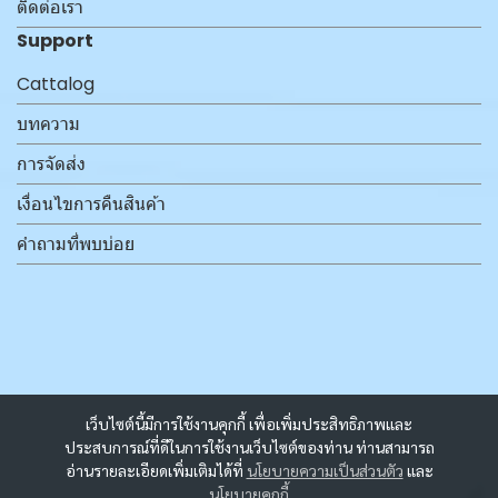
ติดต่อเรา
Support
Cattalog
บทความ
การจัดส่ง
เงื่อนไขการคืนสินค้า
คำถามที่พบบ่อย
เว็บไซต์นี้มีการใช้งานคุกกี้ เพื่อเพิ่มประสิทธิภาพและ
ประสบการณ์ที่ดีในการใช้งานเว็บไซต์ของท่าน ท่านสามารถ
อ่านรายละเอียดเพิ่มเติมได้ที่
นโยบายความเป็นส่วนตัว
และ
นโยบายคุกกี้