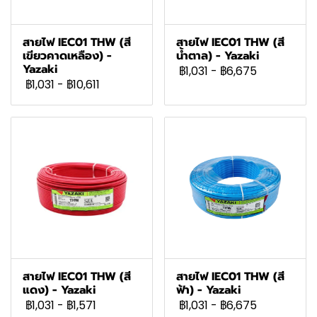
สายไฟ IEC01 THW (สี
สายไฟ IEC01 THW (สี
เขียวคาดเหลือง) -
น้ำตาล) - Yazaki
Yazaki
฿1,031
-
฿6,675
฿1,031
-
฿10,611
สายไฟ IEC01 THW (สี
สายไฟ IEC01 THW (สี
แดง) - Yazaki
ฟ้า) - Yazaki
฿1,031
-
฿1,571
฿1,031
-
฿6,675