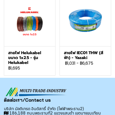
สายไฟ Helukabel
สายไฟ IEC01 THW (สี
ขนาด 1x2.5 - รุ่น
ฟ้า) - Yazaki
Helukabel
฿1,031
-
฿6,675
฿1,695
ติดต่อเรา/Contact us
บริษัท มัลติเทรด อินดัสทรี้ จำกัด (ไฟฟ้าพระราม2)
186,188 ถนนพระรามที่2 แขวงแสมดำ เขตบางขุนเทียน