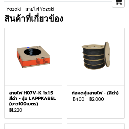
Yazaki
สายไฟ Yazaki
สินค้าที่เกี่ยวข้อง
สายไฟ H07V-K 1x1.5
ท่อหดหุ้มสายไฟ - (สีดำ)
สีดำ - รุ่น LAPPKABEL
฿400
-
฿2,000
(ยาว100เมตร)
฿1,220