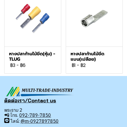
หางปลาก้านไม้ขีด(หุ้ม) -
หางปลาก้านไม้ขีด
TLUG
แบน(เปลือย)
฿3
-
฿6
฿1
-
฿2
ติดต่อเรา/Contact us
พระราม 2
📲
โทร.
092-789-7850
ไลน์:
@m-0927897850