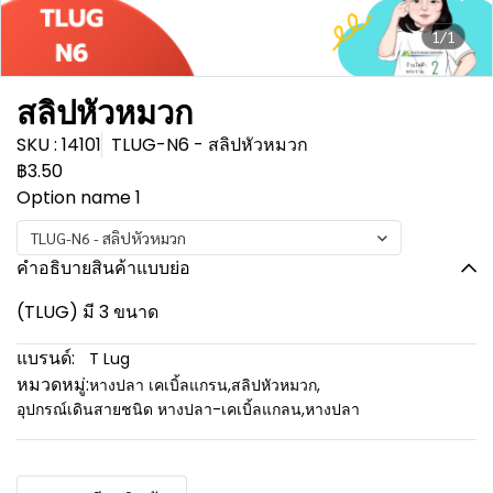
1/1
สลิปหัวหมวก
SKU : 14101
TLUG-N6 - สลิปหัวหมวก
฿3.50
Option name 1
TLUG-N6 - สลิปหัวหมวก
คำอธิบายสินค้าแบบย่อ
(TLUG) มี 3 ขนาด
แบรนด์:
T Lug
หมวดหมู่:
หางปลา เคเบิ้ลแกรน
,
สลิปหัวหมวก
,
อุปกรณ์เดินสายชนิด หางปลา-เคเบิ้ลแกลน
,
หางปลา