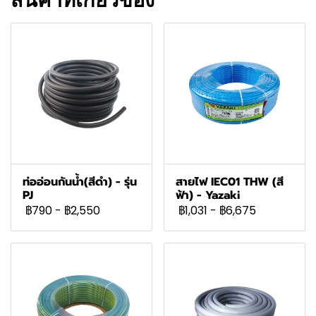
สินค้าที่เกี่ยวข้อง
ท่ออ่อนกันน้ำ(สีดำ) - รุ่น
สายไฟ IEC01 THW (สี
PJ
ฟ้า) - Yazaki
฿790
-
฿2,550
฿1,031
-
฿6,675