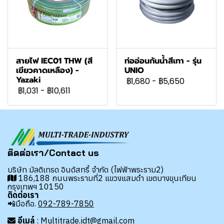
สายไฟ IEC01 THW (สี
ท่ออ่อนกันน้ำสีเทา - รุ่น
เขียวคาดเหลือง) -
UNIO
Yazaki
฿1,680
-
฿5,650
฿1,031
-
฿10,611
ติดต่อเรา/Contact us
บริษัท มัลติเทรด อินดัสทรี้ จำกัด (ไฟฟ้าพระราม2)
186,188 ถนนพระรามที่2 แขวงแสมดำ เขตบางขุนเทียน
กรุงเทพฯ 10150
ติดต่อเรา
📲มือถือ.
092-789-7850
อีเมล์
: Multitrade.idt@gmail.com